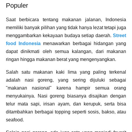
Populer
Saat berbicara tentang makanan jalanan, Indonesia
memiliki banyak pilihan yang tidak hanya lezat tetapi juga
menggambarkan kekayaan budaya setiap daerah.
Street
food Indonesia
menawarkan berbagai hidangan yang
dapat dinikmati oleh semua kalangan, dari makanan
ringan hingga makanan berat yang mengenyangkan.
Salah satu makanan kaki lima yang paling terkenal
adalah nasi goreng, yang sering dijuluki sebagai
"makanan nasional" karena hampir semua orang
menyukainya. Nasi goreng biasanya disajikan dengan
telur mata sapi, irisan ayam, dan kerupuk, serta bisa
ditambahkan berbagai topping seperti sosis, bakso, atau
seafood.