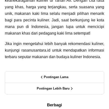
keanekaragaman kuliner di Tanah Air. Dengan cita rasa
yang khas, harga yang terjangkau, serta suasana yang
unik, makanan kaki lima selalu menjadi pilihan menarik
bagi para pecinta kuliner. Jadi, saat berkunjung ke kota
mana pun di Indonesia, jangan lupa untuk mencicipi
makanan khas dari pedagang kaki lima setempat!
Jika ingin mengetahui lebih banyak rekomendasi kuliner,
kunjungi rasanusantara.id untuk mendapatkan informasi
terbaru seputar makanan dan budaya kuliner Indonesia.
Postingan Lama
Postingan Lebih Baru
Berbagi