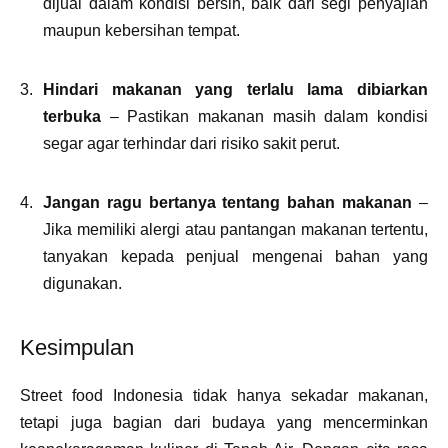
dijual dalam kondisi bersih, baik dari segi penyajian
maupun kebersihan tempat.
Hindari makanan yang terlalu lama dibiarkan
terbuka
– Pastikan makanan masih dalam kondisi
segar agar terhindar dari risiko sakit perut.
Jangan ragu bertanya tentang bahan makanan
–
Jika memiliki alergi atau pantangan makanan tertentu,
tanyakan kepada penjual mengenai bahan yang
digunakan.
Kesimpulan
Street food Indonesia tidak hanya sekadar makanan,
tetapi juga bagian dari budaya yang mencerminkan