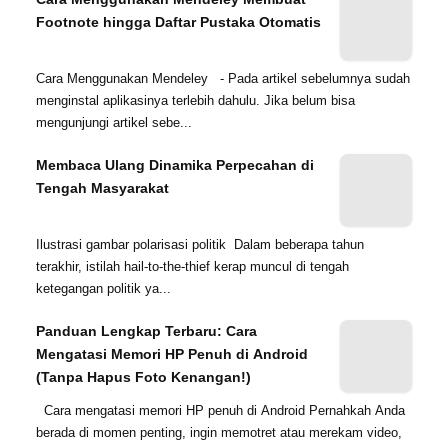
Footnote hingga Daftar Pustaka Otomatis
Cara Menggunakan Mendeley - Pada artikel sebelumnya sudah
menginstal aplikasinya terlebih dahulu. Jika belum bisa
mengunjungi artikel sebe...
Membaca Ulang Dinamika Perpecahan di
Tengah Masyarakat
Ilustrasi gambar polarisasi politik Dalam beberapa tahun
terakhir, istilah hail-to-the-thief kerap muncul di tengah
ketegangan politik ya...
Panduan Lengkap Terbaru: Cara
Mengatasi Memori HP Penuh di Android
(Tanpa Hapus Foto Kenangan!)
Cara mengatasi memori HP penuh di Android Pernahkah Anda
berada di momen penting, ingin memotret atau merekam video,