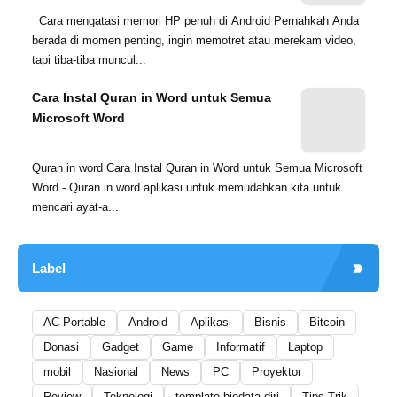
Cara mengatasi memori HP penuh di Android Pernahkah Anda
berada di momen penting, ingin memotret atau merekam video,
tapi tiba-tiba muncul...
Cara Instal Quran in Word untuk Semua
Microsoft Word
Quran in word Cara Instal Quran in Word untuk Semua Microsoft
Word - Quran in word aplikasi untuk memudahkan kita untuk
mencari ayat-a...
Label
AC Portable
Android
Aplikasi
Bisnis
Bitcoin
Donasi
Gadget
Game
Informatif
Laptop
mobil
Nasional
News
PC
Proyektor
Review
Teknologi
template biodata diri
Tips Trik