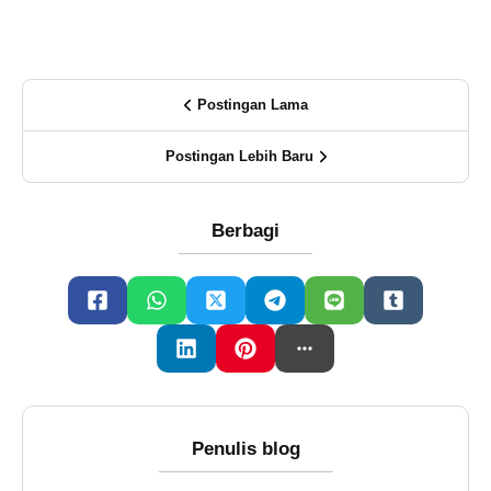
Postingan Lama
Postingan Lebih Baru
Berbagi
Penulis blog