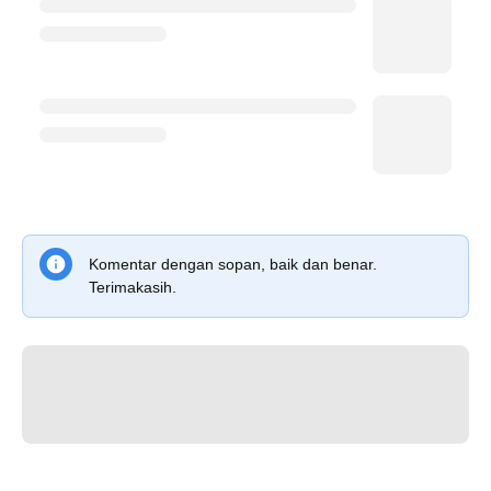
Komentar dengan sopan, baik dan benar.
Terimakasih.