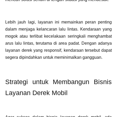
Lebih jauh lagi, layanan ini memainkan peran penting
dalam menjaga kelancaran lalu lintas. Kendaraan yang
mogok atau terlibat kecelakaan seringkali menghambat
arus lalu lintas, terutama di area padat. Dengan adanya
layanan derek yang responsif, kendaraan tersebut dapat
segera dipindahkan untuk meminimalkan gangguan.
Strategi untuk Membangun Bisnis
Layanan Derek Mobil