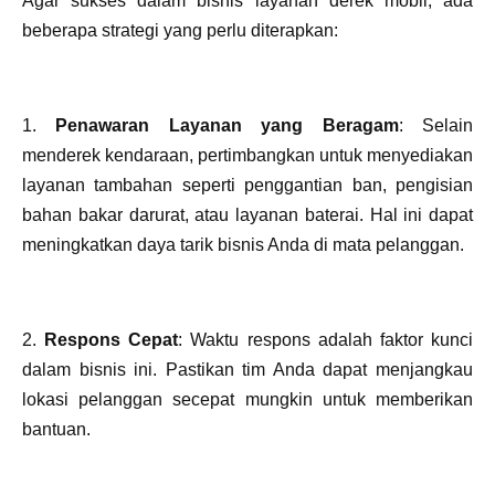
Agar sukses dalam bisnis layanan derek mobil, ada
beberapa strategi yang perlu diterapkan:
1.
Penawaran Layanan yang Beragam
: Selain
menderek kendaraan, pertimbangkan untuk menyediakan
layanan tambahan seperti penggantian ban, pengisian
bahan bakar darurat, atau layanan baterai. Hal ini dapat
meningkatkan daya tarik bisnis Anda di mata pelanggan.
2.
Respons Cepat
: Waktu respons adalah faktor kunci
dalam bisnis ini. Pastikan tim Anda dapat menjangkau
lokasi pelanggan secepat mungkin untuk memberikan
bantuan.