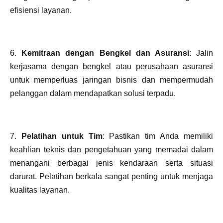
efisiensi layanan.
6.
Kemitraan dengan Bengkel dan Asuransi
: Jalin
kerjasama dengan bengkel atau perusahaan asuransi
untuk memperluas jaringan bisnis dan mempermudah
pelanggan dalam mendapatkan solusi terpadu.
7.
Pelatihan untuk Tim
: Pastikan tim Anda memiliki
keahlian teknis dan pengetahuan yang memadai dalam
menangani berbagai jenis kendaraan serta situasi
darurat. Pelatihan berkala sangat penting untuk menjaga
kualitas layanan.