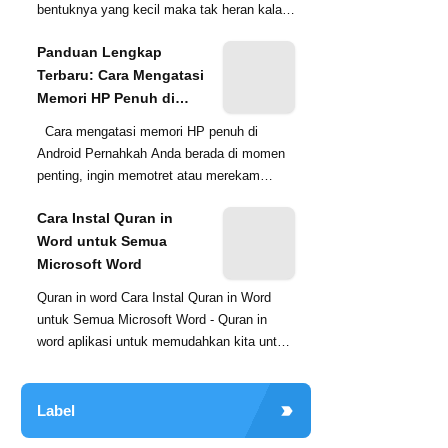
bentuknya yang kecil maka tak heran kalau
sering lupa dil...
Panduan Lengkap
Terbaru: Cara Mengatasi
Memori HP Penuh di
Android (Tanpa Hapus
Cara mengatasi memori HP penuh di
Foto Kenangan!)
Android Pernahkah Anda berada di momen
penting, ingin memotret atau merekam
video, tapi tiba-tiba muncul...
Cara Instal Quran in
Word untuk Semua
Microsoft Word
Quran in word Cara Instal Quran in Word
untuk Semua Microsoft Word - Quran in
word aplikasi untuk memudahkan kita untuk
mencari ayat-a...
Label