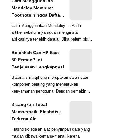
Cara Menggunakan
Mendeley Membuat
Footnote hingga Daftar
Pustaka Otomatis
Cara Menggunakan Mendeley - Pada
artikel sebelumnya sudah menginstal
aplikasinya terlebih dahulu. Jika belum bisa
mengunjungi artikel sebe...
Bolehkah Cas HP Saat
60 Persen? Ini
Penjelasan Lengkapnya!
Baterai smartphone merupakan salah satu
komponen penting yang menentukan
kenyamanan pengguna. Dengan semakin
banyaknya aktivitas yang dilak...
3 Langkah Tepat
Memperbaiki Flashdisk
Terkena Air
Flashdisk adalah alat penyimpan data yang
mudah dibawa kemana-mana. Karena