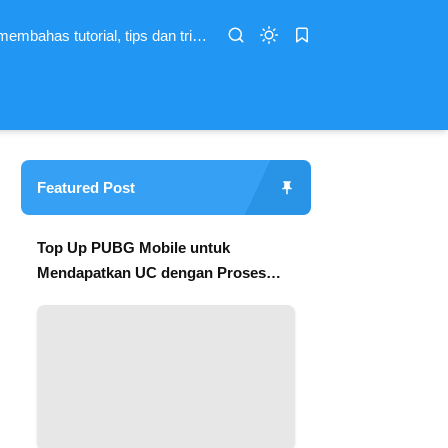
Selowtekno merupakan website yang memberikan informasi seputar teknologi yang membahas tutorial, tips dan trik mengatasi masalah hp dan komputer
Featured Post
Top Up PUBG Mobile untuk
Mendapatkan UC dengan Proses
yang Lebih Praktis