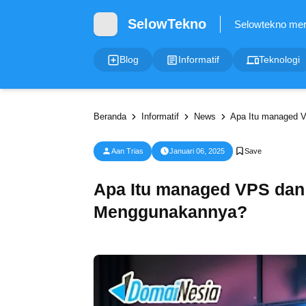
SelowTekno
Blog
Informatif
Teknologi
Beranda
Informatif
News
Apa Itu managed 
Aan Trias
Januari 06, 2025
Apa Itu managed VPS da
Menggunakannya?